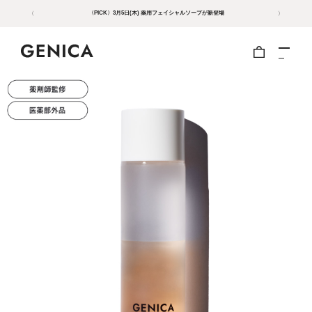
〈PICK〉3月5日(木) 薬用フェイシャルソープが新登場